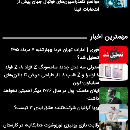
مواضع کنفدراسیون‌های فوتبال جهان پیش از
انتخابات فیفا
مهمترین اخبار
فوری | ادارات تهران فردا چهارشنبه ۷ مرداد ۱۴۰۵
تعطیل شد؟
معرفی سه مدل جدید سامسونگ Z فولد ۸، Z فولد
۸ اولترا و Z فلیپ ۸ | از طراحی عریض تا باتری‌های
سیلیکون-کربن
ایلان ماسک: پول در سال ۲۰۳۶ دیگر اهمیتی نخواهد
داشت
پویا گرافیان شرکت‌کننده عشق ابدی ۳ کیست؟
رقابت بازی رومیزی توربوشوت «دایکاپ» در کارستان