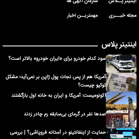
اینتیتر پــلاس
سازمان آگهی ها
مجله خبـــری
مهمتریــن اخبار
اینتیتر پلاس
سود کدام خودرو برای «ایران خودرو» بالاتر است؟
آمریکا هم از پس نجات پول ژاپن بر نمی‌آید؛ مشکل
توکیو چیست؟
اکونومیست: آمریکا و ایران به خانه اول بازگشتند
صدها نفر در گرمای بی‌سابقه رم چادر زدند
حمایت از اینفانتینو در آستانه فروپاشی؟ | بررسی