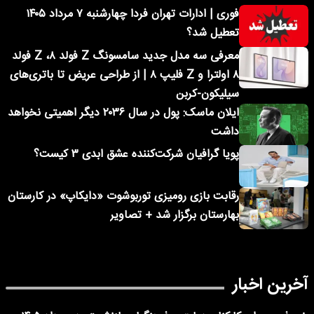
فوری | ادارات تهران فردا چهارشنبه ۷ مرداد ۱۴۰۵
تعطیل شد؟
معرفی سه مدل جدید سامسونگ Z فولد ۸، Z فولد
۸ اولترا و Z فلیپ ۸ | از طراحی عریض تا باتری‌های
سیلیکون-کربن
ایلان ماسک: پول در سال ۲۰۳۶ دیگر اهمیتی نخواهد
داشت
پویا گرافیان شرکت‌کننده عشق ابدی ۳ کیست؟
رقابت بازی رومیزی توربوشوت «دایکاپ» در کارستان
بهارستان برگزار شد + تصاویر
آخرین اخبار