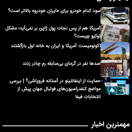
سود کدام خودرو برای «ایران خودرو» بالاتر است؟
آمریکا هم از پس نجات پول ژاپن بر نمی‌آید؛ مشکل
توکیو چیست؟
اکونومیست: آمریکا و ایران به خانه اول بازگشتند
صدها نفر در گرمای بی‌سابقه رم چادر زدند
حمایت از اینفانتینو در آستانه فروپاشی؟ | بررسی
مواضع کنفدراسیون‌های فوتبال جهان پیش از
انتخابات فیفا
مهمترین اخبار