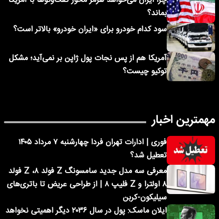
چرا ایران می‌خواهد هرمز محور گفت‌وگوها با آمریکا
بماند؟
سود کدام خودرو برای «ایران خودرو» بالاتر است؟
آمریکا هم از پس نجات پول ژاپن بر نمی‌آید؛ مشکل
توکیو چیست؟
مهمترین اخبار
فوری | ادارات تهران فردا چهارشنبه ۷ مرداد ۱۴۰۵
تعطیل شد؟
معرفی سه مدل جدید سامسونگ Z فولد ۸، Z فولد
۸ اولترا و Z فلیپ ۸ | از طراحی عریض تا باتری‌های
سیلیکون-کربن
ایلان ماسک: پول در سال ۲۰۳۶ دیگر اهمیتی نخواهد