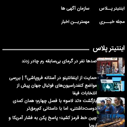
اینتیتر پــلاس
سازمان آگهی ها
مجله خبـــری
مهمتریــن اخبار
اینتیتر پلاس
صدها نفر در گرمای بی‌سابقه رم چادر زدند
حمایت از اینفانتینو در آستانه فروپاشی؟ | بررسی
مواضع کنفدراسیون‌های فوتبال جهان پیش از
انتخابات فیفا
بازگشت «تد لاسو» با فصل چهارم؛ همان کمدی
دوست‌داشتنی، اما با داستانی کم‌رمق‌تر
چین خط قرمز کشید؛ پاسخ پکن به فشار آمریکا و
اروپا