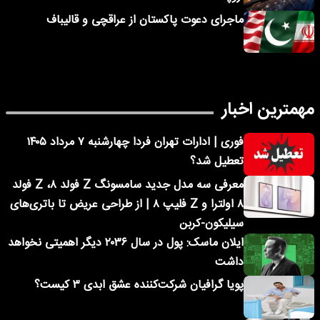
ماجرای دعوت پاکستان از عراقچی و قالیباف
مهمترین اخبار
فوری | ادارات تهران فردا چهارشنبه ۷ مرداد ۱۴۰۵
تعطیل شد؟
معرفی سه مدل جدید سامسونگ Z فولد ۸، Z فولد
۸ اولترا و Z فلیپ ۸ | از طراحی عریض تا باتری‌های
سیلیکون-کربن
ایلان ماسک: پول در سال ۲۰۳۶ دیگر اهمیتی نخواهد
داشت
پویا گرافیان شرکت‌کننده عشق ابدی ۳ کیست؟