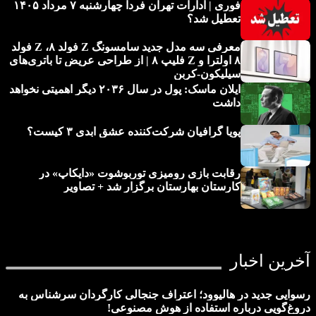
فوری | ادارات تهران فردا چهارشنبه ۷ مرداد ۱۴۰۵
تعطیل شد؟
معرفی سه مدل جدید سامسونگ Z فولد ۸، Z فولد
۸ اولترا و Z فلیپ ۸ | از طراحی عریض تا باتری‌های
سیلیکون-کربن
ایلان ماسک: پول در سال ۲۰۳۶ دیگر اهمیتی نخواهد
داشت
پویا گرافیان شرکت‌کننده عشق ابدی ۳ کیست؟
رقابت بازی رومیزی توربوشوت «دایکاپ» در
کارستان بهارستان برگزار شد + تصاویر
آخرین اخبار
رسوایی جدید در هالیوود؛ اعتراف جنجالی کارگردان سرشناس به
دروغ‌گویی درباره استفاده از هوش مصنوعی!