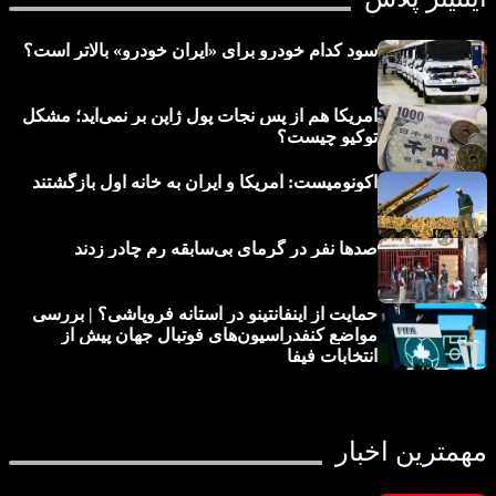
سود کدام خودرو برای «ایران خودرو» بالاتر است؟
آمریکا هم از پس نجات پول ژاپن بر نمی‌آید؛ مشکل
توکیو چیست؟
اکونومیست: آمریکا و ایران به خانه اول بازگشتند
صدها نفر در گرمای بی‌سابقه رم چادر زدند
حمایت از اینفانتینو در آستانه فروپاشی؟ | بررسی
مواضع کنفدراسیون‌های فوتبال جهان پیش از
انتخابات فیفا
مهمترین اخبار