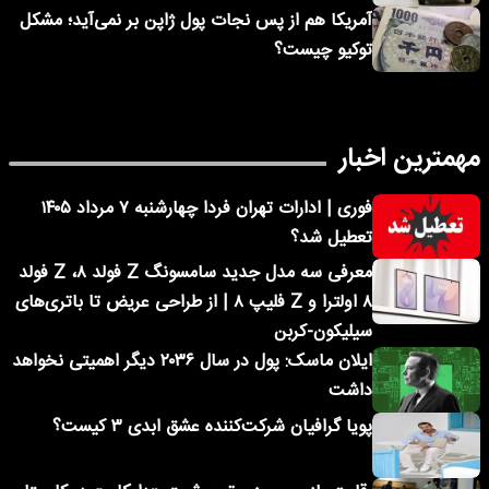
آمریکا هم از پس نجات پول ژاپن بر نمی‌آید؛ مشکل
توکیو چیست؟
مهمترین اخبار
فوری | ادارات تهران فردا چهارشنبه ۷ مرداد ۱۴۰۵
تعطیل شد؟
معرفی سه مدل جدید سامسونگ Z فولد ۸، Z فولد
۸ اولترا و Z فلیپ ۸ | از طراحی عریض تا باتری‌های
سیلیکون-کربن
ایلان ماسک: پول در سال ۲۰۳۶ دیگر اهمیتی نخواهد
داشت
پویا گرافیان شرکت‌کننده عشق ابدی ۳ کیست؟