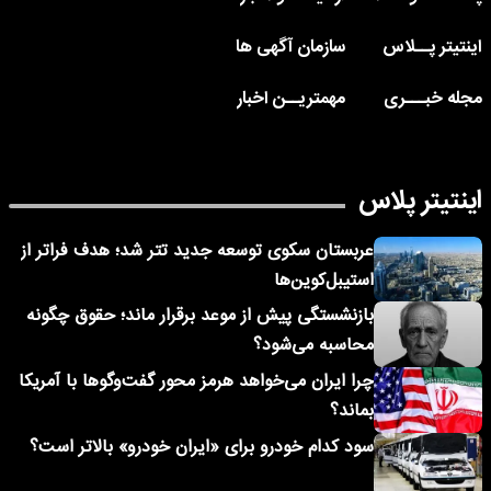
اینتیتر پــلاس
سازمان آگهی ها
مجله خبـــری
مهمتریــن اخبار
اینتیتر پلاس
عربستان سکوی توسعه جدید تتر شد؛ هدف فراتر از
استیبل‌کوین‌ها
بازنشستگی پیش از موعد برقرار ماند؛ حقوق چگونه
محاسبه می‌شود؟
چرا ایران می‌خواهد هرمز محور گفت‌وگوها با آمریکا
بماند؟
سود کدام خودرو برای «ایران خودرو» بالاتر است؟