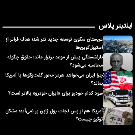
اینتیتر پلاس
عربستان سکوی توسعه جدید تتر شد؛ هدف فراتر از
استیبل‌کوین‌ها
بازنشستگی پیش از موعد برقرار ماند؛ حقوق چگونه
محاسبه می‌شود؟
چرا ایران می‌خواهد هرمز محور گفت‌وگوها با آمریکا
بماند؟
سود کدام خودرو برای «ایران خودرو» بالاتر است؟
آمریکا هم از پس نجات پول ژاپن بر نمی‌آید؛ مشکل
توکیو چیست؟