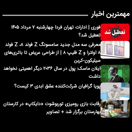
مهمترین اخبار
فوری | ادارات تهران فردا چهارشنبه ۷ مرداد ۱۴۰۵
تعطیل شد؟
معرفی سه مدل جدید سامسونگ Z فولد ۸، Z فولد
۸ اولترا و Z فلیپ ۸ | از طراحی عریض تا باتری‌های
سیلیکون-کربن
ایلان ماسک: پول در سال ۲۰۳۶ دیگر اهمیتی نخواهد
داشت
پویا گرافیان شرکت‌کننده عشق ابدی ۳ کیست؟
رقابت بازی رومیزی توربوشوت «دایکاپ» در کارستان
بهارستان برگزار شد + تصاویر