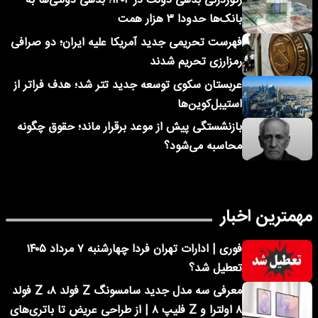
رکوردزنی بدهی دولت در ۱۴۰۴؛ بدهی دولتی‌ها به
بانک‌ها حدودا ۳ هزار همت
فهرست تحریمی جدید آمریکا علیه ایران؛ دو صرافی
رمزارزی تحریم شدند
عربستان سکوی توسعه جدید تتر شد؛ هدف فراتر از
استیبل‌کوین‌ها
بازنشستگی پیش از موعد برقرار ماند؛ حقوق چگونه
محاسبه می‌شود؟
مهمترین اخبار
فوری | ادارات تهران فردا چهارشنبه ۷ مرداد ۱۴۰۵
تعطیل شد؟
معرفی سه مدل جدید سامسونگ Z فولد ۸، Z فولد
۸ اولترا و Z فلیپ ۸ | از طراحی عریض تا باتری‌های