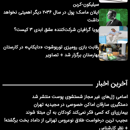
سیلیکون-کربن
ایلان ماسک: پول در سال ۲۰۳۶ دیگر اهمیتی نخواهد
داشت
پویا گرافیان شرکت‌کننده عشق ابدی ۳ کیست؟
رقابت بازی رومیزی توربوشوت «دایکاپ» در کارستان
بهارستان برگزار شد + تصاویر
آخرین اخبار
اسامی ژل‌های غیر مجاز شستشوی پوست منتشر شد
دستگیری سارقان اماکن خصوصی در مجیدیه تهران
بیماری‌ای که کسی فکر نمی‌کند کودکان به آن مبتلا شوند
عجیب ترین درخواست طلاق نوعروس تهرانی از داماد بخت برگشته!
+ نظر کارشناس