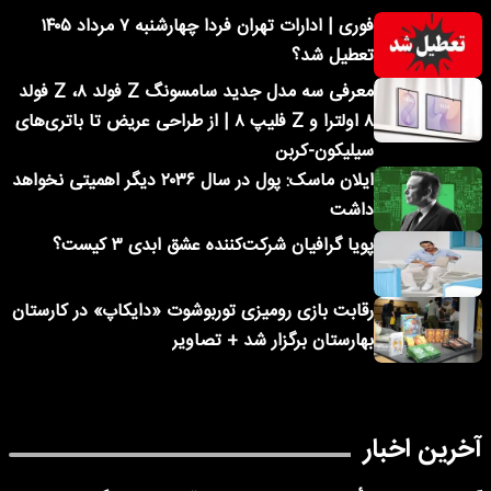
فوری | ادارات تهران فردا چهارشنبه ۷ مرداد ۱۴۰۵
تعطیل شد؟
معرفی سه مدل جدید سامسونگ Z فولد ۸، Z فولد
۸ اولترا و Z فلیپ ۸ | از طراحی عریض تا باتری‌های
سیلیکون-کربن
ایلان ماسک: پول در سال ۲۰۳۶ دیگر اهمیتی نخواهد
داشت
پویا گرافیان شرکت‌کننده عشق ابدی ۳ کیست؟
رقابت بازی رومیزی توربوشوت «دایکاپ» در کارستان
بهارستان برگزار شد + تصاویر
آخرین اخبار