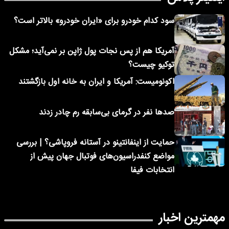
سود کدام خودرو برای «ایران خودرو» بالاتر است؟
آمریکا هم از پس نجات پول ژاپن بر نمی‌آید؛ مشکل
توکیو چیست؟
اکونومیست: آمریکا و ایران به خانه اول بازگشتند
صدها نفر در گرمای بی‌سابقه رم چادر زدند
حمایت از اینفانتینو در آستانه فروپاشی؟ | بررسی
مواضع کنفدراسیون‌های فوتبال جهان پیش از
انتخابات فیفا
مهمترین اخبار