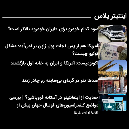
اینتیتر پلاس
سود کدام خودرو برای «ایران خودرو» بالاتر است؟
آمریکا هم از پس نجات پول ژاپن بر نمی‌آید؛ مشکل
توکیو چیست؟
اکونومیست: آمریکا و ایران به خانه اول بازگشتند
صدها نفر در گرمای بی‌سابقه رم چادر زدند
حمایت از اینفانتینو در آستانه فروپاشی؟ | بررسی
مواضع کنفدراسیون‌های فوتبال جهان پیش از
انتخابات فیفا