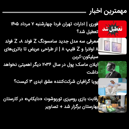
مهمترین اخبار
فوری | ادارات تهران فردا چهارشنبه ۷ مرداد ۱۴۰۵
تعطیل شد؟
معرفی سه مدل جدید سامسونگ Z فولد ۸، Z فولد
۸ اولترا و Z فلیپ ۸ | از طراحی عریض تا باتری‌های
سیلیکون-کربن
ایلان ماسک: پول در سال ۲۰۳۶ دیگر اهمیتی نخواهد
داشت
پویا گرافیان شرکت‌کننده عشق ابدی ۳ کیست؟
رقابت بازی رومیزی توربوشوت «دایکاپ» در کارستان
بهارستان برگزار شد + تصاویر