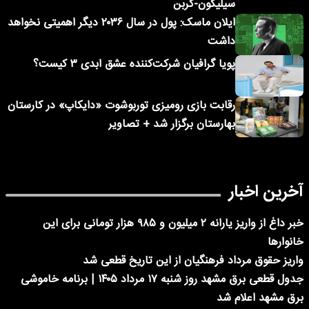
سیلیکون-کربن
ایلان ماسک: پول در سال ۲۰۳۶ دیگر اهمیتی نخواهد
داشت
پویا گرافیان شرکت‌کننده عشق ابدی ۳ کیست؟
رقابت بازی رومیزی توربوشوت «دایکاپ» در کارستان
بهارستان برگزار شد + تصاویر
آخرین اخبار
خبر داغ از واریز یارانه ۲ میلیون و ۹۸۵ هزار تومانی برای این
خانوارها
واریز حقوق مرداد فرهنگیان از این تاریخ قطعی شد
جدول قطعی برق مشهد روز شنبه ۱۷ مرداد ۱۴۰۵ | برنامه خاموشی
برق مشهد اعلام شد