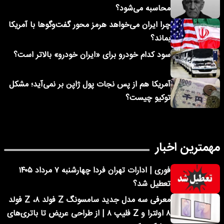
محاسبه می‌شود؟
چرا ایران می‌خواهد هرمز محور گفت‌وگوها با آمریکا
بماند؟
سود کدام خودرو برای «ایران خودرو» بالاتر است؟
آمریکا هم از پس نجات پول ژاپن بر نمی‌آید؛ مشکل
توکیو چیست؟
مهمترین اخبار
فوری | ادارات تهران فردا چهارشنبه ۷ مرداد ۱۴۰۵
تعطیل شد؟
معرفی سه مدل جدید سامسونگ Z فولد ۸، Z فولد
۸ اولترا و Z فلیپ ۸ | از طراحی عریض تا باتری‌های