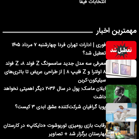
انتخابات فیفا
مهمترین اخبار
فوری | ادارات تهران فردا چهارشنبه ۷ مرداد ۱۴۰۵
تعطیل شد؟
معرفی سه مدل جدید سامسونگ Z فولد ۸، Z فولد
۸ اولترا و Z فلیپ ۸ | از طراحی عریض تا باتری‌های
سیلیکون-کربن
ایلان ماسک: پول در سال ۲۰۳۶ دیگر اهمیتی نخواهد
داشت
پویا گرافیان شرکت‌کننده عشق ابدی ۳ کیست؟
رقابت بازی رومیزی توربوشوت «دایکاپ» در کارستان
بهارستان برگزار شد + تصاویر