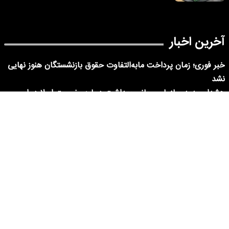
آخرین اخبار
خبر فوری؛ زمان پرداخت مابه‌التفاوت حقوق بازنشستگان هنوز نهایی
نشد
هشدار جدید سازمان جهانی بهداشت درباره وضعیت ابولا در این
کشور
قرار مرگ مرد تهرانی در پارک آبشار سعادت آباد | چاقوی خشمی که
جنایت را رقم زد
تخم‌مرغ خام، آب‌پز یا سرخ‌شده؛ کدام روش بیشترین پروتئین را به
بدن می‌رساند؟
فوت یک ورزشکار و اشتباهات مرگبار پس از مارگزیدگی؛ در این
خیابان تهران هم احتمال مارگزیدگی وجود دارد
چرا بعضی شب‌ها ساعت ۳ صبح بیدار می‌شویم؟
سرقت‌های خشن مادر و پسر از زنان سالخورده | او طلاهای زنان را