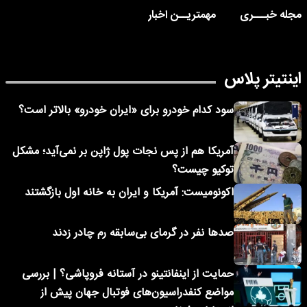
مجله خبـــری
مهمتریــن اخبار
اینتیتر پلاس
سود کدام خودرو برای «ایران خودرو» بالاتر است؟
آمریکا هم از پس نجات پول ژاپن بر نمی‌آید؛ مشکل
توکیو چیست؟
اکونومیست: آمریکا و ایران به خانه اول بازگشتند
صدها نفر در گرمای بی‌سابقه رم چادر زدند
حمایت از اینفانتینو در آستانه فروپاشی؟ | بررسی
مواضع کنفدراسیون‌های فوتبال جهان پیش از