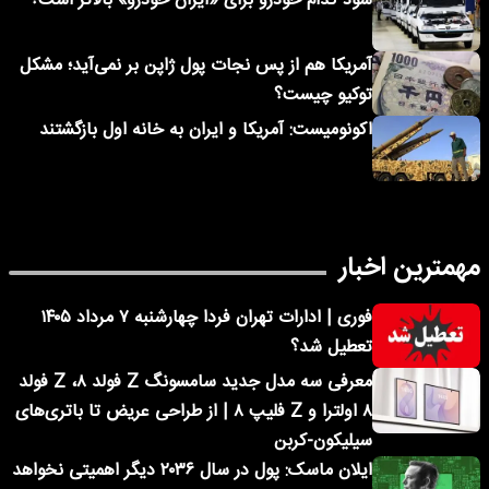
سود کدام خودرو برای «ایران خودرو» بالاتر است؟
آمریکا هم از پس نجات پول ژاپن بر نمی‌آید؛ مشکل
توکیو چیست؟
اکونومیست: آمریکا و ایران به خانه اول بازگشتند
مهمترین اخبار
فوری | ادارات تهران فردا چهارشنبه ۷ مرداد ۱۴۰۵
تعطیل شد؟
معرفی سه مدل جدید سامسونگ Z فولد ۸، Z فولد
۸ اولترا و Z فلیپ ۸ | از طراحی عریض تا باتری‌های
سیلیکون-کربن
ایلان ماسک: پول در سال ۲۰۳۶ دیگر اهمیتی نخواهد