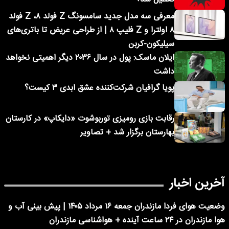
معرفی سه مدل جدید سامسونگ Z فولد ۸، Z فولد
۸ اولترا و Z فلیپ ۸ | از طراحی عریض تا باتری‌های
سیلیکون-کربن
ایلان ماسک: پول در سال ۲۰۳۶ دیگر اهمیتی نخواهد
داشت
پویا گرافیان شرکت‌کننده عشق ابدی ۳ کیست؟
رقابت بازی رومیزی توربوشوت «دایکاپ» در کارستان
بهارستان برگزار شد + تصاویر
آخرین اخبار
وضعیت هوای فردا مازندران جمعه ۱۶ مرداد ۱۴۰۵ | پیش بینی آب و
هوا مازندران در ۲۴ ساعت آینده + هواشناسی مازندران