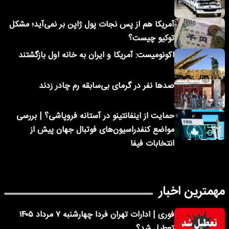
آمریکا هم از پس نجات پول ژاپن بر نمی‌آید؛ مشکل
توکیو چیست؟
اکونومیست: آمریکا و ایران به خانه اول بازگشتند
صدها نفر در گرمای بی‌سابقه رم چادر زدند
حمایت از اینفانتینو در آستانه فروپاشی؟ | بررسی
مواضع کنفدراسیون‌های فوتبال جهان پیش از
انتخابات فیفا
مهمترین اخبار
فوری | ادارات تهران فردا چهارشنبه ۷ مرداد ۱۴۰۵
تعطیل شد؟