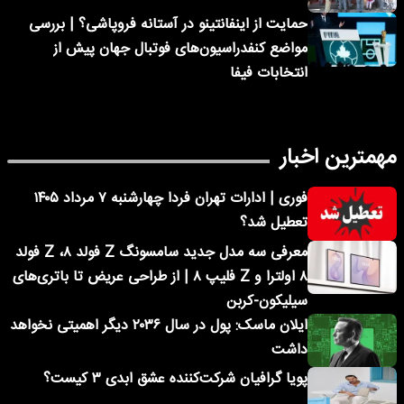
حمایت از اینفانتینو در آستانه فروپاشی؟ | بررسی
مواضع کنفدراسیون‌های فوتبال جهان پیش از
انتخابات فیفا
مهمترین اخبار
فوری | ادارات تهران فردا چهارشنبه ۷ مرداد ۱۴۰۵
تعطیل شد؟
معرفی سه مدل جدید سامسونگ Z فولد ۸، Z فولد
۸ اولترا و Z فلیپ ۸ | از طراحی عریض تا باتری‌های
سیلیکون-کربن
ایلان ماسک: پول در سال ۲۰۳۶ دیگر اهمیتی نخواهد
داشت
پویا گرافیان شرکت‌کننده عشق ابدی ۳ کیست؟