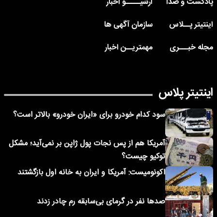
پادکست و صدا
آرشیـــــو اخبار
اینتیتر پــلاس
سازمان آگهی ها
مجله خبـــری
مهمتریــن اخبار
اینتیتر پلاس
سود کدام خودرو برای «ایران خودرو» بالاتر است؟
آمریکا هم از پس نجات پول ژاپن بر نمی‌آید؛ مشکل
توکیو چیست؟
اکونومیست: آمریکا و ایران به خانه اول بازگشتند
صدها نفر در گرمای بی‌سابقه رم چادر زدند