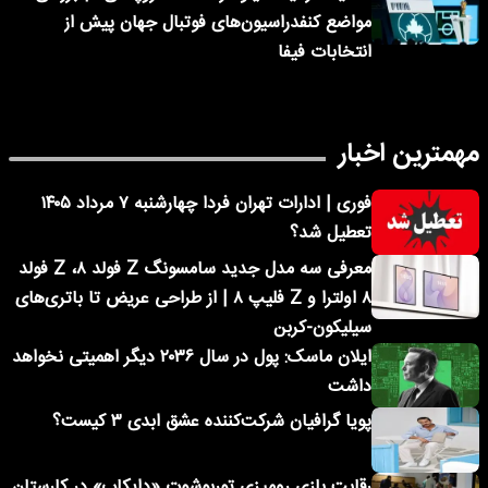
مواضع کنفدراسیون‌های فوتبال جهان پیش از
انتخابات فیفا
مهمترین اخبار
فوری | ادارات تهران فردا چهارشنبه ۷ مرداد ۱۴۰۵
تعطیل شد؟
معرفی سه مدل جدید سامسونگ Z فولد ۸، Z فولد
۸ اولترا و Z فلیپ ۸ | از طراحی عریض تا باتری‌های
سیلیکون-کربن
ایلان ماسک: پول در سال ۲۰۳۶ دیگر اهمیتی نخواهد
داشت
پویا گرافیان شرکت‌کننده عشق ابدی ۳ کیست؟
رقابت بازی رومیزی توربوشوت «دایکاپ» در کارستان