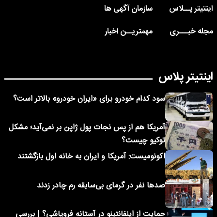
اینتیتر پــلاس
سازمان آگهی ها
مجله خبـــری
مهمتریــن اخبار
اینتیتر پلاس
سود کدام خودرو برای «ایران خودرو» بالاتر است؟
آمریکا هم از پس نجات پول ژاپن بر نمی‌آید؛ مشکل
توکیو چیست؟
اکونومیست: آمریکا و ایران به خانه اول بازگشتند
صدها نفر در گرمای بی‌سابقه رم چادر زدند
حمایت از اینفانتینو در آستانه فروپاشی؟ | بررسی