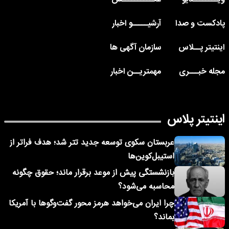
پادکست و صدا
آرشیـــــو اخبار
اینتیتر پــلاس
سازمان آگهی ها
مجله خبـــری
مهمتریــن اخبار
اینتیتر پلاس
عربستان سکوی توسعه جدید تتر شد؛ هدف فراتر از
استیبل‌کوین‌ها
بازنشستگی پیش از موعد برقرار ماند؛ حقوق چگونه
محاسبه می‌شود؟
چرا ایران می‌خواهد هرمز محور گفت‌وگوها با آمریکا
بماند؟