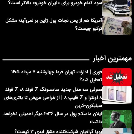
سود کدام خودرو برای «ایران خودرو» بالاتر است؟
آمریکا هم از پس نجات پول ژاپن بر نمی‌آید؛ مشکل
توکیو چیست؟
مهمترین اخبار
فوری | ادارات تهران فردا چهارشنبه ۷ مرداد ۱۴۰۵
تعطیل شد؟
معرفی سه مدل جدید سامسونگ Z فولد ۸، Z فولد
۸ اولترا و Z فلیپ ۸ | از طراحی عریض تا باتری‌های
سیلیکون-کربن
ایلان ماسک: پول در سال ۲۰۳۶ دیگر اهمیتی نخواهد
داشت
پویا گرافیان شرکت‌کننده عشق ابدی ۳ کیست؟