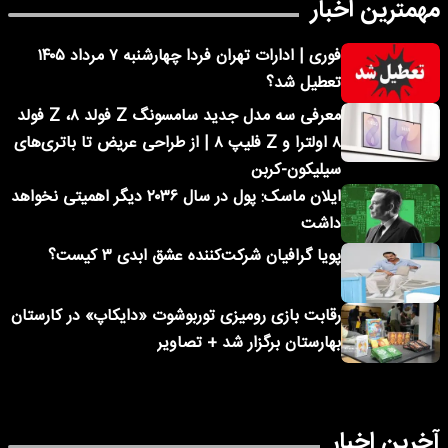
مهمترین اخبار
فوری | ادارات تهران فردا چهارشنبه ۷ مرداد ۱۴۰۵
تعطیل شد؟
معرفی سه مدل جدید سامسونگ Z فولد ۸، Z فولد
۸ اولترا و Z فلیپ ۸ | از طراحی عریض تا باتری‌های
سیلیکون-کربن
ایلان ماسک: پول در سال ۲۰۳۶ دیگر اهمیتی نخواهد
داشت
پویا گرافیان شرکت‌کننده عشق ابدی ۳ کیست؟
رقابت بازی رومیزی توربوشوت «دایکاپ» در کارستان
بهارستان برگزار شد + تصاویر
آخرین اخبار