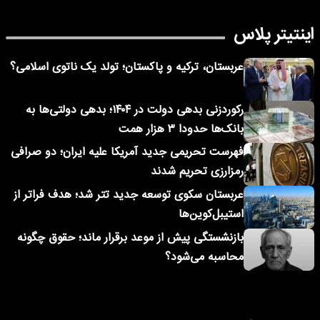
اینتیتر پلاس
عربستان، ترکیه و پاکستان؛ تولد یک ناتوی اسلامی؟
رکوردزنی بدهی دولت در ۱۴۰۴؛ بدهی دولتی‌ها به
بانک‌ها حدودا ۳ هزار همت
فهرست تحریمی جدید آمریکا علیه ایران؛ دو صرافی
رمزارزی تحریم شدند
عربستان سکوی توسعه جدید تتر شد؛ هدف فراتر از
استیبل‌کوین‌ها
بازنشستگی پیش از موعد برقرار ماند؛ حقوق چگونه
محاسبه می‌شود؟