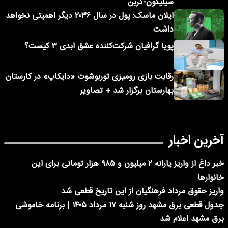
سیلیکون-کربن
ایلان ماسک: پول در سال ۲۰۳۶ دیگر اهمیتی نخواهد
داشت
پویا گرافیان شرکت‌کننده عشق ابدی ۳ کیست؟
رقابت بازی رومیزی توربوشوت «دایکاپ» در کارستان
بهارستان برگزار شد + تصاویر
آخرین اخبار
خبر داغ از واریز یارانه ۲ میلیون و ۹۸۵ هزار تومانی برای این
خانوارها
واریز حقوق مرداد فرهنگیان از این تاریخ قطعی شد
جدول قطعی برق مشهد روز شنبه ۱۷ مرداد ۱۴۰۵ | برنامه خاموشی
برق مشهد اعلام شد