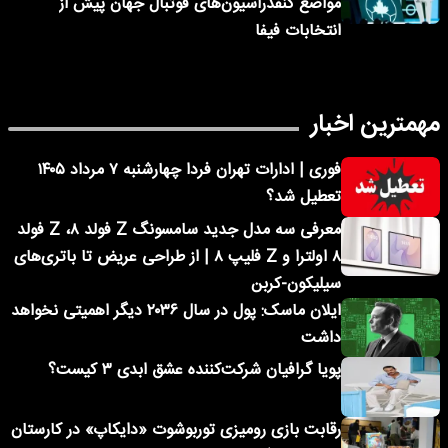
مواضع کنفدراسیون‌های فوتبال جهان پیش از
انتخابات فیفا
مهمترین اخبار
فوری | ادارات تهران فردا چهارشنبه ۷ مرداد ۱۴۰۵
تعطیل شد؟
معرفی سه مدل جدید سامسونگ Z فولد ۸، Z فولد
۸ اولترا و Z فلیپ ۸ | از طراحی عریض تا باتری‌های
سیلیکون-کربن
ایلان ماسک: پول در سال ۲۰۳۶ دیگر اهمیتی نخواهد
داشت
پویا گرافیان شرکت‌کننده عشق ابدی ۳ کیست؟
رقابت بازی رومیزی توربوشوت «دایکاپ» در کارستان