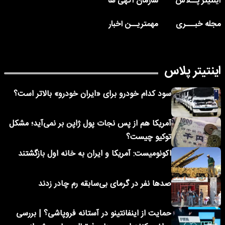
اینتیتر پــلاس
سازمان آگهی ها
مجله خبـــری
مهمتریــن اخبار
اینتیتر پلاس
سود کدام خودرو برای «ایران خودرو» بالاتر است؟
آمریکا هم از پس نجات پول ژاپن بر نمی‌آید؛ مشکل
توکیو چیست؟
اکونومیست: آمریکا و ایران به خانه اول بازگشتند
صدها نفر در گرمای بی‌سابقه رم چادر زدند
حمایت از اینفانتینو در آستانه فروپاشی؟ | بررسی