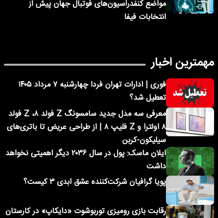
مواضع کنفدراسیون‌های فوتبال جهان پیش از
انتخابات فیفا
مهمترین اخبار
فوری | ادارات تهران فردا چهارشنبه ۷ مرداد ۱۴۰۵
تعطیل شد؟
معرفی سه مدل جدید سامسونگ Z فولد ۸، Z فولد
۸ اولترا و Z فلیپ ۸ | از طراحی عریض تا باتری‌های
سیلیکون-کربن
ایلان ماسک: پول در سال ۲۰۳۶ دیگر اهمیتی نخواهد
داشت
پویا گرافیان شرکت‌کننده عشق ابدی ۳ کیست؟
رقابت بازی رومیزی توربوشوت «دایکاپ» در کارستان