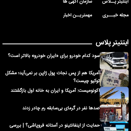
اینتیتر پــلاس
سازمان آگهی ها
مجله خبـــری
مهمتریــن اخبار
اینتیتر پلاس
سود کدام خودرو برای «ایران خودرو» بالاتر است؟
آمریکا هم از پس نجات پول ژاپن بر نمی‌آید؛ مشکل
توکیو چیست؟
اکونومیست: آمریکا و ایران به خانه اول بازگشتند
صدها نفر در گرمای بی‌سابقه رم چادر زدند
حمایت از اینفانتینو در آستانه فروپاشی؟ | بررسی