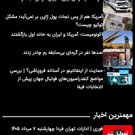
آمریکا هم از پس نجات پول ژاپن بر نمی‌آید؛ مشکل
توکیو چیست؟
اکونومیست: آمریکا و ایران به خانه اول بازگشتند
صدها نفر در گرمای بی‌سابقه رم چادر زدند
حمایت از اینفانتینو در آستانه فروپاشی؟ | بررسی
مواضع کنفدراسیون‌های فوتبال جهان پیش از
انتخابات فیفا
مهمترین اخبار
فوری | ادارات تهران فردا چهارشنبه ۷ مرداد ۱۴۰۵