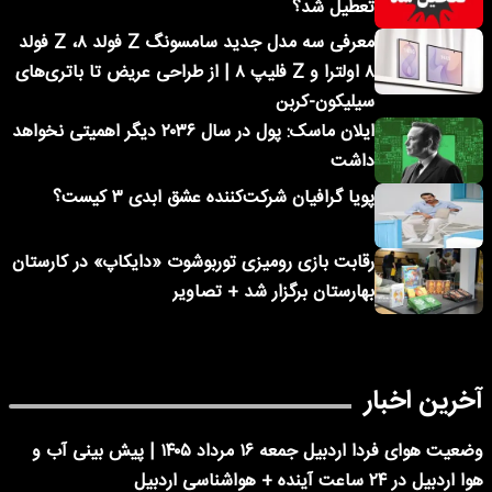
تعطیل شد؟
معرفی سه مدل جدید سامسونگ Z فولد ۸، Z فولد
۸ اولترا و Z فلیپ ۸ | از طراحی عریض تا باتری‌های
سیلیکون-کربن
ایلان ماسک: پول در سال ۲۰۳۶ دیگر اهمیتی نخواهد
داشت
پویا گرافیان شرکت‌کننده عشق ابدی ۳ کیست؟
رقابت بازی رومیزی توربوشوت «دایکاپ» در کارستان
بهارستان برگزار شد + تصاویر
آخرین اخبار
وضعیت هوای فردا اردبیل جمعه ۱۶ مرداد ۱۴۰۵ | پیش بینی آب و
هوا اردبیل در ۲۴ ساعت آینده + هواشناسی اردبیل