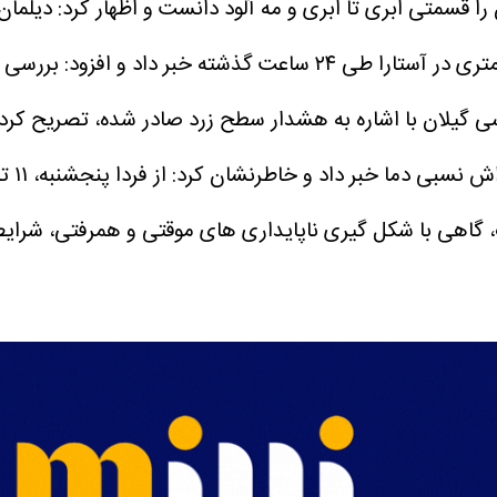
وی از ثبت بارش ۵۹.۵ میلی متری در آستارا طی ۲۴ ساعت گ
 گیلان با اشاره به هشدار سطح زرد صادر شده، تصریح کرد: اب
دادر
هی با شکل گیری ناپایداری های موقتی و همرفتی، شرایط برا