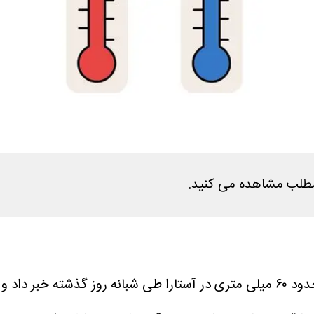
، مدیرکل هواشناسی گیلان از ثبت بارش حدود ۶۰ میلی متری در آستارا طی شبان