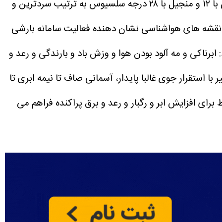
محمد دادرس آسمان گیلان را قسمتی ابری تا ابری و مه آلود دانست و اظهار کرد: دیلمان با ۱۲ و منجیل با ۲۸ درجه سلسیوس به ترتیب سردترین و
ذشته خبر داد و افزود: بررسی نقشه های هواشناسی نشان دهنده فعالیت سامانه بارشی
رناکی و مه آلود بودن هوا و وزش باد و بارندگی و رعد و
س از روند افزاش نسبی دما خبر داد و خاطرنشان کرد: از فردا پنجشنبه، ۱۱ تیر با استقرار جوی غالبا پایدار، آسمانی صاف تا نیمه ابری تا
ی افزایش ابر و رگبار و رعد و برق پراکنده فراهم می