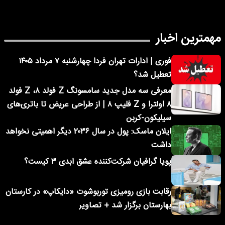
مهمترین اخبار
فوری | ادارات تهران فردا چهارشنبه ۷ مرداد ۱۴۰۵
تعطیل شد؟
معرفی سه مدل جدید سامسونگ Z فولد ۸، Z فولد
۸ اولترا و Z فلیپ ۸ | از طراحی عریض تا باتری‌های
سیلیکون-کربن
ایلان ماسک: پول در سال ۲۰۳۶ دیگر اهمیتی نخواهد
داشت
پویا گرافیان شرکت‌کننده عشق ابدی ۳ کیست؟
رقابت بازی رومیزی توربوشوت «دایکاپ» در کارستان
بهارستان برگزار شد + تصاویر