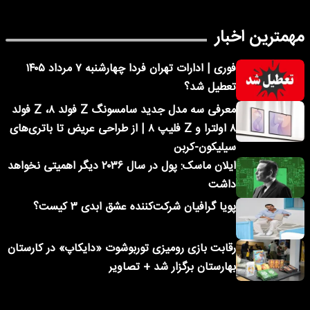
مهمترین اخبار
فوری | ادارات تهران فردا چهارشنبه ۷ مرداد ۱۴۰۵
تعطیل شد؟
معرفی سه مدل جدید سامسونگ Z فولد ۸، Z فولد
۸ اولترا و Z فلیپ ۸ | از طراحی عریض تا باتری‌های
سیلیکون-کربن
ایلان ماسک: پول در سال ۲۰۳۶ دیگر اهمیتی نخواهد
داشت
پویا گرافیان شرکت‌کننده عشق ابدی ۳ کیست؟
رقابت بازی رومیزی توربوشوت «دایکاپ» در کارستان
بهارستان برگزار شد + تصاویر