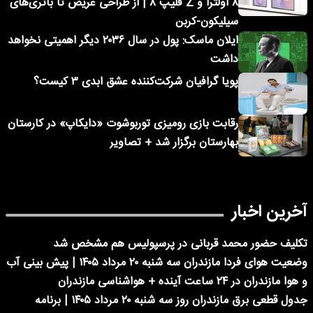
۸ اولترا و Z فلیپ ۸ | از طراحی عریض تا باتری‌های
سیلیکون-کربن
ایلان ماسک: پول در سال ۲۰۳۶ دیگر اهمیتی نخواهد
داشت
پویا گرافیان شرکت‌کننده عشق ابدی ۳ کیست؟
رقابت بازی رومیزی توربوشوت «دایکاپ» در کارستان
بهارستان برگزار شد + تصاویر
آخرین اخبار
تکلیف حضور محمد قربانی در پرسپولیس هم مشخص شد
وضعیت هوای فردا مازندران سه شنبه ۲۰ مرداد ۱۴۰۵ | پیش بینی آب
و هوا مازندران در ۲۴ ساعت آینده + هواشناسی مازندران
جدول قطعی برق مازندران روز سه شنبه ۲۰ مرداد ۱۴۰۵ | برنامه