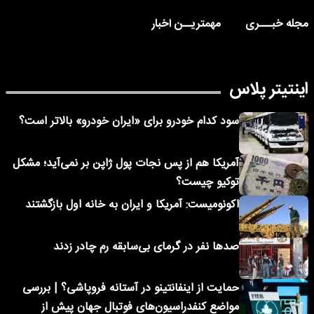
مجله خبـــری
مهمتریــن اخبار
اینتیتر پلاس
سود کدام خودرو برای «ایران خودرو» بالاتر است؟
آمریکا هم از پس نجات پول ژاپن بر نمی‌آید؛ مشکل
توکیو چیست؟
اکونومیست: آمریکا و ایران به خانه اول بازگشتند
صدها نفر در گرمای بی‌سابقه رم چادر زدند
حمایت از اینفانتینو در آستانه فروپاشی؟ | بررسی
مواضع کنفدراسیون‌های فوتبال جهان پیش از