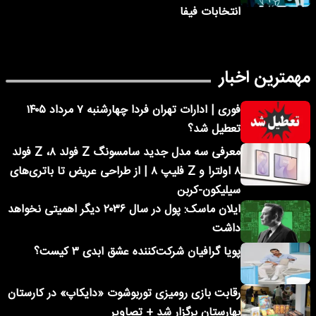
انتخابات فیفا
مهمترین اخبار
فوری | ادارات تهران فردا چهارشنبه ۷ مرداد ۱۴۰۵
تعطیل شد؟
معرفی سه مدل جدید سامسونگ Z فولد ۸، Z فولد
۸ اولترا و Z فلیپ ۸ | از طراحی عریض تا باتری‌های
سیلیکون-کربن
ایلان ماسک: پول در سال ۲۰۳۶ دیگر اهمیتی نخواهد
داشت
پویا گرافیان شرکت‌کننده عشق ابدی ۳ کیست؟
رقابت بازی رومیزی توربوشوت «دایکاپ» در کارستان
بهارستان برگزار شد + تصاویر