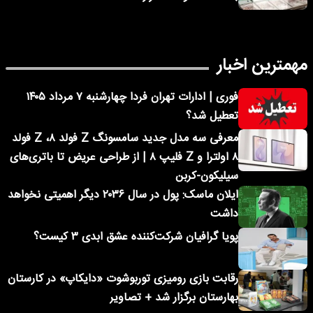
مهمترین اخبار
فوری | ادارات تهران فردا چهارشنبه ۷ مرداد ۱۴۰۵
تعطیل شد؟
معرفی سه مدل جدید سامسونگ Z فولد ۸، Z فولد
۸ اولترا و Z فلیپ ۸ | از طراحی عریض تا باتری‌های
سیلیکون-کربن
ایلان ماسک: پول در سال ۲۰۳۶ دیگر اهمیتی نخواهد
داشت
پویا گرافیان شرکت‌کننده عشق ابدی ۳ کیست؟
رقابت بازی رومیزی توربوشوت «دایکاپ» در کارستان
بهارستان برگزار شد + تصاویر