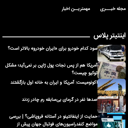
مجله خبـــری
مهمتریــن اخبار
اینتیتر پلاس
سود کدام خودرو برای «ایران خودرو» بالاتر است؟
آمریکا هم از پس نجات پول ژاپن بر نمی‌آید؛ مشکل
توکیو چیست؟
اکونومیست: آمریکا و ایران به خانه اول بازگشتند
صدها نفر در گرمای بی‌سابقه رم چادر زدند
حمایت از اینفانتینو در آستانه فروپاشی؟ | بررسی
مواضع کنفدراسیون‌های فوتبال جهان پیش از