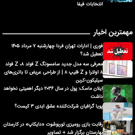
انتخابات فیفا
مهمترین اخبار
فوری | ادارات تهران فردا چهارشنبه ۷ مرداد ۱۴۰۵
تعطیل شد؟
معرفی سه مدل جدید سامسونگ Z فولد ۸، Z فولد
۸ اولترا و Z فلیپ ۸ | از طراحی عریض تا باتری‌های
سیلیکون-کربن
ایلان ماسک: پول در سال ۲۰۳۶ دیگر اهمیتی نخواهد
داشت
پویا گرافیان شرکت‌کننده عشق ابدی ۳ کیست؟
رقابت بازی رومیزی توربوشوت «دایکاپ» در کارستان
بهارستان برگزار شد + تصاویر