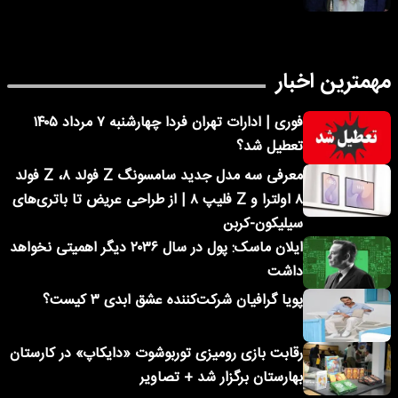
مهمترین اخبار
فوری | ادارات تهران فردا چهارشنبه ۷ مرداد ۱۴۰۵
تعطیل شد؟
معرفی سه مدل جدید سامسونگ Z فولد ۸، Z فولد
۸ اولترا و Z فلیپ ۸ | از طراحی عریض تا باتری‌های
سیلیکون-کربن
ایلان ماسک: پول در سال ۲۰۳۶ دیگر اهمیتی نخواهد
داشت
پویا گرافیان شرکت‌کننده عشق ابدی ۳ کیست؟
رقابت بازی رومیزی توربوشوت «دایکاپ» در کارستان
بهارستان برگزار شد + تصاویر