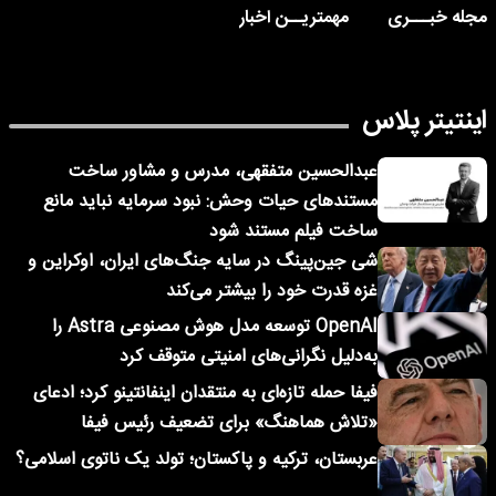
مجله خبـــری
مهمتریــن اخبار
اینتیتر پلاس
عبدالحسین متفقهی، مدرس و مشاور ساخت
مستندهای حیات وحش: نبود سرمایه نباید مانع
ساخت فیلم مستند شود
شی جین‌پینگ در سایه جنگ‌های ایران، اوکراین و
غزه قدرت خود را بیشتر می‌کند
OpenAI توسعه مدل هوش مصنوعی Astra را
به‌دلیل نگرانی‌های امنیتی متوقف کرد
فیفا حمله تازه‌ای به منتقدان اینفانتینو کرد؛ ادعای
«تلاش هماهنگ» برای تضعیف رئیس فیفا
عربستان، ترکیه و پاکستان؛ تولد یک ناتوی اسلامی؟