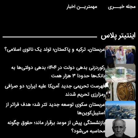
مجله خبـــری
مهمتریــن اخبار
اینتیتر پلاس
عربستان، ترکیه و پاکستان؛ تولد یک ناتوی اسلامی؟
رکوردزنی بدهی دولت در ۱۴۰۴؛ بدهی دولتی‌ها به
بانک‌ها حدودا ۳ هزار همت
فهرست تحریمی جدید آمریکا علیه ایران؛ دو صرافی
رمزارزی تحریم شدند
عربستان سکوی توسعه جدید تتر شد؛ هدف فراتر از
استیبل‌کوین‌ها
بازنشستگی پیش از موعد برقرار ماند؛ حقوق چگونه
محاسبه می‌شود؟