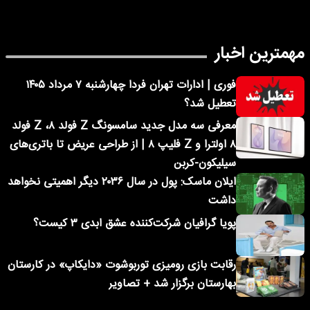
مهمترین اخبار
فوری | ادارات تهران فردا چهارشنبه ۷ مرداد ۱۴۰۵
تعطیل شد؟
معرفی سه مدل جدید سامسونگ Z فولد ۸، Z فولد
۸ اولترا و Z فلیپ ۸ | از طراحی عریض تا باتری‌های
سیلیکون-کربن
ایلان ماسک: پول در سال ۲۰۳۶ دیگر اهمیتی نخواهد
داشت
پویا گرافیان شرکت‌کننده عشق ابدی ۳ کیست؟
رقابت بازی رومیزی توربوشوت «دایکاپ» در کارستان
بهارستان برگزار شد + تصاویر