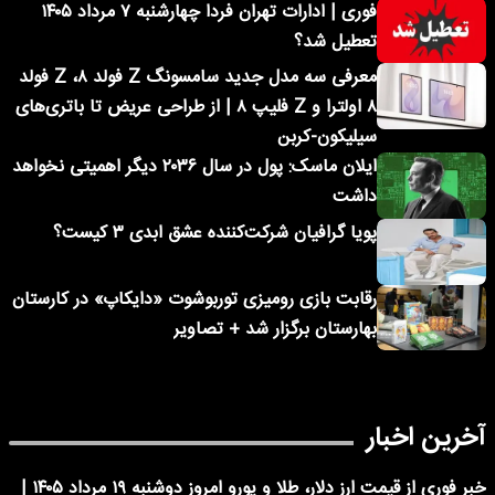
فوری | ادارات تهران فردا چهارشنبه ۷ مرداد ۱۴۰۵
تعطیل شد؟
معرفی سه مدل جدید سامسونگ Z فولد ۸، Z فولد
۸ اولترا و Z فلیپ ۸ | از طراحی عریض تا باتری‌های
سیلیکون-کربن
ایلان ماسک: پول در سال ۲۰۳۶ دیگر اهمیتی نخواهد
داشت
پویا گرافیان شرکت‌کننده عشق ابدی ۳ کیست؟
رقابت بازی رومیزی توربوشوت «دایکاپ» در کارستان
بهارستان برگزار شد + تصاویر
آخرین اخبار
خبر فوری از قیمت ارز دلار، طلا و یورو امروز دوشنبه ۱۹ مرداد ۱۴۰۵ |