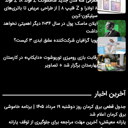
معرفی سه مدل جدید سامسونگ Z فولد ۸، Z فولد
۸ اولترا و Z فلیپ ۸ | از طراحی عریض تا باتری‌های
سیلیکون-کربن
ایلان ماسک: پول در سال ۲۰۳۶ دیگر اهمیتی نخواهد
داشت
پویا گرافیان شرکت‌کننده عشق ابدی ۳ کیست؟
رقابت بازی رومیزی توربوشوت «دایکاپ» در کارستان
بهارستان برگزار شد + تصاویر
آخرین اخبار
جدول قطعی برق کرمان روز دوشنبه ۱۹ مرداد ۱۴۰۵ | برنامه خاموشی
برق کرمان اعلام شد
یارانه معیشتی؛ آخرین مهلت مراجعه برای جلوگیری از توقف یارانه