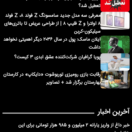
تعطیل شد؟
معرفی سه مدل جدید سامسونگ Z فولد ۸، Z فولد
۸ اولترا و Z فلیپ ۸ | از طراحی عریض تا باتری‌های
سیلیکون-کربن
ایلان ماسک: پول در سال ۲۰۳۶ دیگر اهمیتی نخواهد
داشت
پویا گرافیان شرکت‌کننده عشق ابدی ۳ کیست؟
رقابت بازی رومیزی توربوشوت «دایکاپ» در کارستان
بهارستان برگزار شد + تصاویر
آخرین اخبار
خبر داغ از واریز یارانه ۲ میلیون و ۹۸۵ هزار تومانی برای این