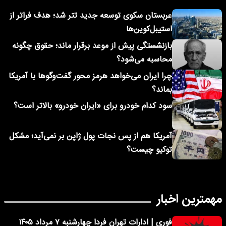
عربستان سکوی توسعه جدید تتر شد؛ هدف فراتر از
استیبل‌کوین‌ها
بازنشستگی پیش از موعد برقرار ماند؛ حقوق چگونه
محاسبه می‌شود؟
چرا ایران می‌خواهد هرمز محور گفت‌وگوها با آمریکا
بماند؟
سود کدام خودرو برای «ایران خودرو» بالاتر است؟
آمریکا هم از پس نجات پول ژاپن بر نمی‌آید؛ مشکل
توکیو چیست؟
مهمترین اخبار
فوری | ادارات تهران فردا چهارشنبه ۷ مرداد ۱۴۰۵