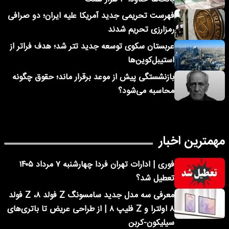
فهرست تحریمی جدید آمریکا علیه ایران؛ دو صرافی
رمزارزی تحریم شدند
عربستان سکوی توسعه جدید تتر شد؛ هدف فراتر از
استیبل‌کوین‌ها
بازنشستگی پیش از موعد برقرار ماند؛ حقوق چگونه
محاسبه می‌شود؟
مهمترین اخبار
فوری | ادارات تهران فردا چهارشنبه ۷ مرداد ۱۴۰۵
تعطیل شد؟
معرفی سه مدل جدید سامسونگ Z فولد ۸، Z فولد
۸ اولترا و Z فلیپ ۸ | از طراحی عریض تا باتری‌های
سیلیکون-کربن