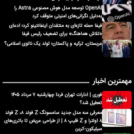
OpenAI توسعه مدل هوش مصنوعی Astra را
به‌دلیل نگرانی‌های امنیتی متوقف کرد
فیفا حمله تازه‌ای به منتقدان اینفانتینو کرد؛ ادعای
«تلاش هماهنگ» برای تضعیف رئیس فیفا
عربستان، ترکیه و پاکستان؛ تولد یک ناتوی اسلامی؟
مهمترین اخبار
فوری | ادارات تهران فردا چهارشنبه ۷ مرداد ۱۴۰۵
تعطیل شد؟
معرفی سه مدل جدید سامسونگ Z فولد ۸، Z فولد
۸ اولترا و Z فلیپ ۸ | از طراحی عریض تا باتری‌های
سیلیکون-کربن