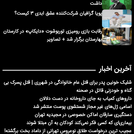
داشت
پویا گرافیان شرکت‌کننده عشق ابدی ۳ کیست؟
رقابت بازی رومیزی توربوشوت «دایکاپ» در کارستان
بهارستان برگزار شد + تصاویر
آخرین اخبار
شلیک خونین پدر برای قتل عام خانوادگی در شهرری | قتل پسرک بی
گناه و خودزنی قاتل در صحنه
داروهای کمیاب به جای داروخانه در دست دلالان
اسامی ژل‌های غیر مجاز شستشوی پوست منتشر شد
دستگیری سارقان اماکن خصوصی در مجیدیه تهران
بیماری‌ای که کسی فکر نمی‌کند کودکان به آن مبتلا شوند
عجیب ترین درخواست طلاق نوعروس تهرانی از داماد بخت برگشته!