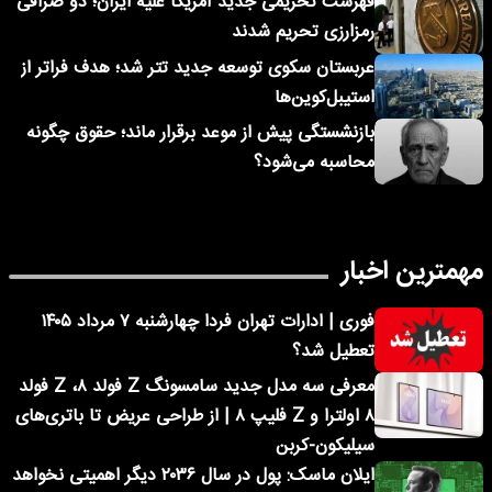
فهرست تحریمی جدید آمریکا علیه ایران؛ دو صرافی
رمزارزی تحریم شدند
عربستان سکوی توسعه جدید تتر شد؛ هدف فراتر از
استیبل‌کوین‌ها
بازنشستگی پیش از موعد برقرار ماند؛ حقوق چگونه
محاسبه می‌شود؟
مهمترین اخبار
فوری | ادارات تهران فردا چهارشنبه ۷ مرداد ۱۴۰۵
تعطیل شد؟
معرفی سه مدل جدید سامسونگ Z فولد ۸، Z فولد
۸ اولترا و Z فلیپ ۸ | از طراحی عریض تا باتری‌های
سیلیکون-کربن
ایلان ماسک: پول در سال ۲۰۳۶ دیگر اهمیتی نخواهد