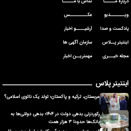
درباره مــــــا
تماس با مــــــا
ویــــــــدیو
عکــــــــــس
پادکست و صدا
آرشیـــــو اخبار
اینتیتر پــلاس
سازمان آگهی ها
مجله خبـــری
مهمتریــن اخبار
اینتیتر پلاس
عربستان، ترکیه و پاکستان؛ تولد یک ناتوی اسلامی؟
رکوردزنی بدهی دولت در ۱۴۰۴؛ بدهی دولتی‌ها به
بانک‌ها حدودا ۳ هزار همت