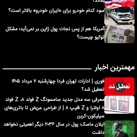
بماند؟
سود کدام خودرو برای «ایران خودرو» بالاتر است؟
آمریکا هم از پس نجات پول ژاپن بر نمی‌آید؛ مشکل
توکیو چیست؟
مهمترین اخبار
فوری | ادارات تهران فردا چهارشنبه ۷ مرداد ۱۴۰۵
تعطیل شد؟
معرفی سه مدل جدید سامسونگ Z فولد ۸، Z فولد
۸ اولترا و Z فلیپ ۸ | از طراحی عریض تا باتری‌های
سیلیکون-کربن
ایلان ماسک: پول در سال ۲۰۳۶ دیگر اهمیتی نخواهد
داشت