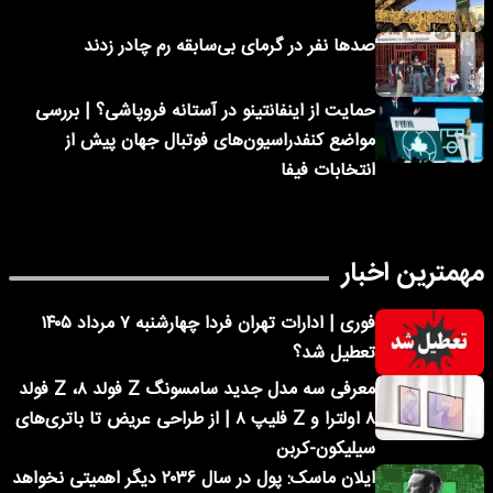
صدها نفر در گرمای بی‌سابقه رم چادر زدند
حمایت از اینفانتینو در آستانه فروپاشی؟ | بررسی
مواضع کنفدراسیون‌های فوتبال جهان پیش از
انتخابات فیفا
مهمترین اخبار
فوری | ادارات تهران فردا چهارشنبه ۷ مرداد ۱۴۰۵
تعطیل شد؟
معرفی سه مدل جدید سامسونگ Z فولد ۸، Z فولد
۸ اولترا و Z فلیپ ۸ | از طراحی عریض تا باتری‌های
سیلیکون-کربن
ایلان ماسک: پول در سال ۲۰۳۶ دیگر اهمیتی نخواهد