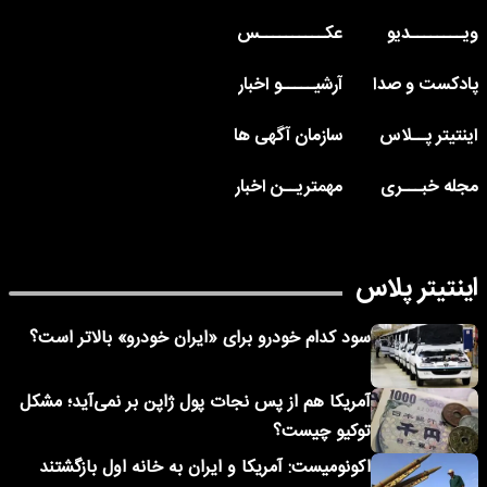
ویــــــــدیو
عکــــــــــس
پادکست و صدا
آرشیـــــو اخبار
اینتیتر پــلاس
سازمان آگهی ها
مجله خبـــری
مهمتریــن اخبار
اینتیتر پلاس
سود کدام خودرو برای «ایران خودرو» بالاتر است؟
آمریکا هم از پس نجات پول ژاپن بر نمی‌آید؛ مشکل
توکیو چیست؟
اکونومیست: آمریکا و ایران به خانه اول بازگشتند