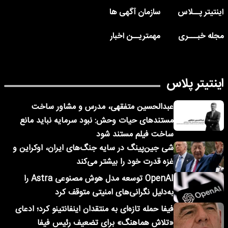
اینتیتر پــلاس
سازمان آگهی ها
مجله خبـــری
مهمتریــن اخبار
اینتیتر پلاس
عبدالحسین متفقهی، مدرس و مشاور ساخت
مستندهای حیات وحش: نبود سرمایه نباید مانع
ساخت فیلم مستند شود
شی جین‌پینگ در سایه جنگ‌های ایران، اوکراین و
غزه قدرت خود را بیشتر می‌کند
OpenAI توسعه مدل هوش مصنوعی Astra را
به‌دلیل نگرانی‌های امنیتی متوقف کرد
فیفا حمله تازه‌ای به منتقدان اینفانتینو کرد؛ ادعای
«تلاش هماهنگ» برای تضعیف رئیس فیفا