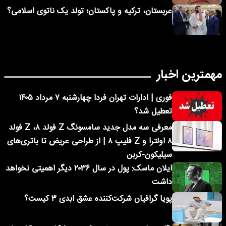
عربستان، ترکیه و پاکستان؛ تولد یک ناتوی اسلامی؟
مهمترین اخبار
فوری | ادارات تهران فردا چهارشنبه ۷ مرداد ۱۴۰۵
تعطیل شد؟
معرفی سه مدل جدید سامسونگ Z فولد ۸، Z فولد
۸ اولترا و Z فلیپ ۸ | از طراحی عریض تا باتری‌های
سیلیکون-کربن
ایلان ماسک: پول در سال ۲۰۳۶ دیگر اهمیتی نخواهد
داشت
پویا گرافیان شرکت‌کننده عشق ابدی ۳ کیست؟