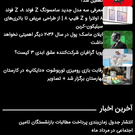
تعطیل شد؟
معرفی سه مدل جدید سامسونگ Z فولد ۸، Z فولد
۸ اولترا و Z فلیپ ۸ | از طراحی عریض تا باتری‌های
سیلیکون-کربن
ایلان ماسک: پول در سال ۲۰۳۶ دیگر اهمیتی نخواهد
داشت
پویا گرافیان شرکت‌کننده عشق ابدی ۳ کیست؟
رقابت بازی رومیزی توربوشوت «دایکاپ» در کارستان
بهارستان برگزار شد + تصاویر
آخرین اخبار
انتشار جدول زمان‌بندی پرداخت مطالبات بازنشستگان تامین
اجتماعی در مرداد ماه