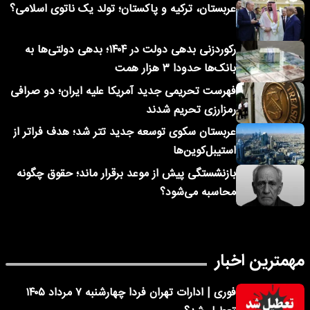
عربستان، ترکیه و پاکستان؛ تولد یک ناتوی اسلامی؟
رکوردزنی بدهی دولت در ۱۴۰۴؛ بدهی دولتی‌ها به
بانک‌ها حدودا ۳ هزار همت
فهرست تحریمی جدید آمریکا علیه ایران؛ دو صرافی
رمزارزی تحریم شدند
عربستان سکوی توسعه جدید تتر شد؛ هدف فراتر از
استیبل‌کوین‌ها
بازنشستگی پیش از موعد برقرار ماند؛ حقوق چگونه
محاسبه می‌شود؟
مهمترین اخبار
فوری | ادارات تهران فردا چهارشنبه ۷ مرداد ۱۴۰۵