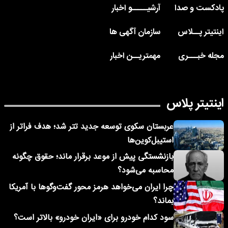
پادکست و صدا
آرشیـــــو اخبار
اینتیتر پــلاس
سازمان آگهی ها
مجله خبـــری
مهمتریــن اخبار
اینتیتر پلاس
عربستان سکوی توسعه جدید تتر شد؛ هدف فراتر از
استیبل‌کوین‌ها
بازنشستگی پیش از موعد برقرار ماند؛ حقوق چگونه
محاسبه می‌شود؟
چرا ایران می‌خواهد هرمز محور گفت‌وگوها با آمریکا
بماند؟
سود کدام خودرو برای «ایران خودرو» بالاتر است؟