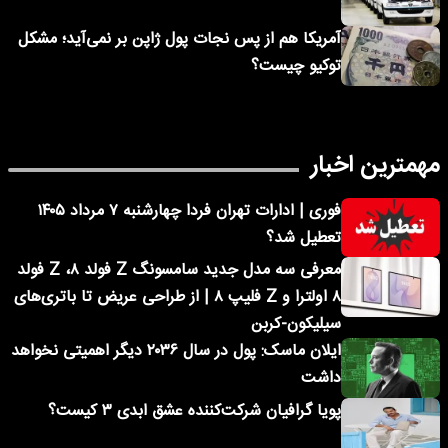
آمریکا هم از پس نجات پول ژاپن بر نمی‌آید؛ مشکل
توکیو چیست؟
مهمترین اخبار
فوری | ادارات تهران فردا چهارشنبه ۷ مرداد ۱۴۰۵
تعطیل شد؟
معرفی سه مدل جدید سامسونگ Z فولد ۸، Z فولد
۸ اولترا و Z فلیپ ۸ | از طراحی عریض تا باتری‌های
سیلیکون-کربن
ایلان ماسک: پول در سال ۲۰۳۶ دیگر اهمیتی نخواهد
داشت
پویا گرافیان شرکت‌کننده عشق ابدی ۳ کیست؟