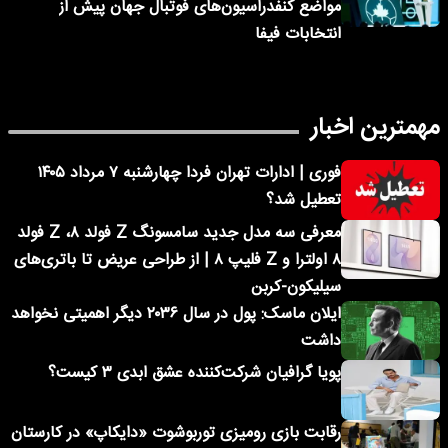
مواضع کنفدراسیون‌های فوتبال جهان پیش از
انتخابات فیفا
مهمترین اخبار
فوری | ادارات تهران فردا چهارشنبه ۷ مرداد ۱۴۰۵
تعطیل شد؟
معرفی سه مدل جدید سامسونگ Z فولد ۸، Z فولد
۸ اولترا و Z فلیپ ۸ | از طراحی عریض تا باتری‌های
سیلیکون-کربن
ایلان ماسک: پول در سال ۲۰۳۶ دیگر اهمیتی نخواهد
داشت
پویا گرافیان شرکت‌کننده عشق ابدی ۳ کیست؟
رقابت بازی رومیزی توربوشوت «دایکاپ» در کارستان