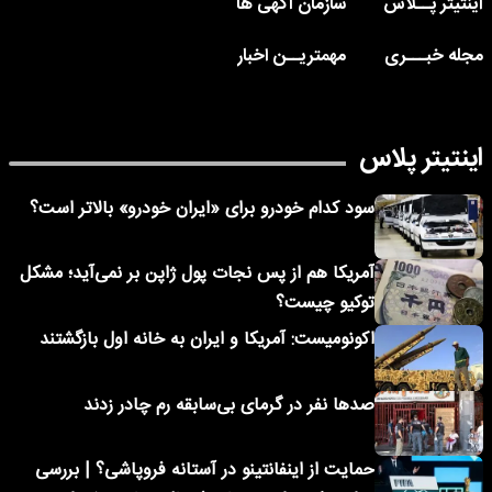
اینتیتر پــلاس
سازمان آگهی ها
مجله خبـــری
مهمتریــن اخبار
اینتیتر پلاس
سود کدام خودرو برای «ایران خودرو» بالاتر است؟
آمریکا هم از پس نجات پول ژاپن بر نمی‌آید؛ مشکل
توکیو چیست؟
اکونومیست: آمریکا و ایران به خانه اول بازگشتند
صدها نفر در گرمای بی‌سابقه رم چادر زدند
حمایت از اینفانتینو در آستانه فروپاشی؟ | بررسی