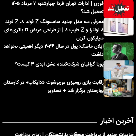
فوری | ادارات تهران فردا چهارشنبه ۷ مرداد ۱۴۰۵
تعطیل شد؟
معرفی سه مدل جدید سامسونگ Z فولد ۸، Z فولد
۸ اولترا و Z فلیپ ۸ | از طراحی عریض تا باتری‌های
سیلیکون-کربن
ایلان ماسک: پول در سال ۲۰۳۶ دیگر اهمیتی نخواهد
داشت
پویا گرافیان شرکت‌کننده عشق ابدی ۳ کیست؟
رقابت بازی رومیزی توربوشوت «دایکاپ» در کارستان
بهارستان برگزار شد + تصاویر
آخرین اخبار
جزییات جدید از پرداخت معوقات بازنشستگان | زمان پرداخت