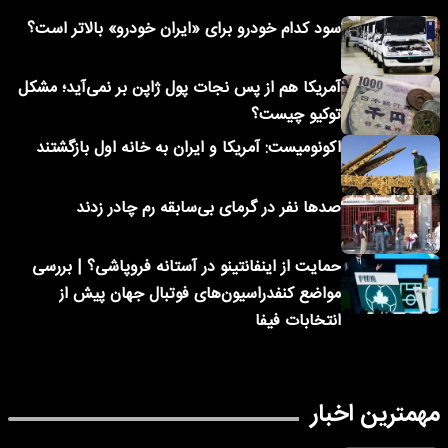
سود کدام خودرو برای «ایران خودرو» بالاتر است؟
آمریکا هم از پس نجات پول ژاپن بر نمی‌آید؛ مشکل
توکیو چیست؟
اکونومیست: آمریکا و ایران به خانه اول بازگشتند
صدها نفر در گرمای بی‌سابقه رم چادر زدند
حمایت از اینفانتینو در آستانه فروپاشی؟ | بررسی
مواضع کنفدراسیون‌های فوتبال جهان پیش از
انتخابات فیفا
مهمترین اخبار