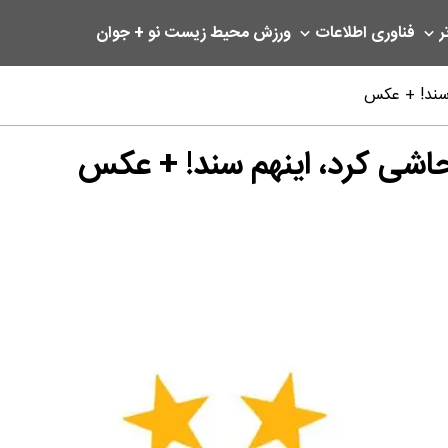
ر
فناوری اطلاعات
ورزش
محیط زیست
نو + جوان
 سند! + عکس
حاشی کرد، اینهم سند! + عکس