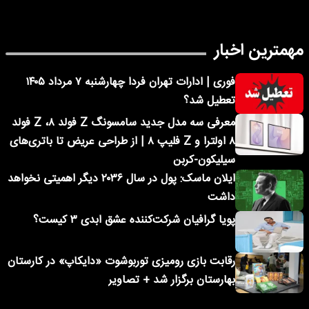
مهمترین اخبار
فوری | ادارات تهران فردا چهارشنبه ۷ مرداد ۱۴۰۵
تعطیل شد؟
معرفی سه مدل جدید سامسونگ Z فولد ۸، Z فولد
۸ اولترا و Z فلیپ ۸ | از طراحی عریض تا باتری‌های
سیلیکون-کربن
ایلان ماسک: پول در سال ۲۰۳۶ دیگر اهمیتی نخواهد
داشت
پویا گرافیان شرکت‌کننده عشق ابدی ۳ کیست؟
رقابت بازی رومیزی توربوشوت «دایکاپ» در کارستان
بهارستان برگزار شد + تصاویر