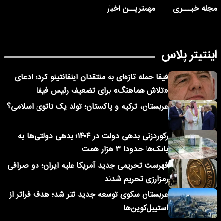
مجله خبـــری
مهمتریــن اخبار
اینتیتر پلاس
فیفا حمله تازه‌ای به منتقدان اینفانتینو کرد؛ ادعای
«تلاش هماهنگ» برای تضعیف رئیس فیفا
عربستان، ترکیه و پاکستان؛ تولد یک ناتوی اسلامی؟
رکوردزنی بدهی دولت در ۱۴۰۴؛ بدهی دولتی‌ها به
بانک‌ها حدودا ۳ هزار همت
فهرست تحریمی جدید آمریکا علیه ایران؛ دو صرافی
رمزارزی تحریم شدند
عربستان سکوی توسعه جدید تتر شد؛ هدف فراتر از
استیبل‌کوین‌ها