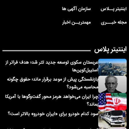
اینتیتر پــلاس
سازمان آگهی ها
مجله خبـــری
مهمتریــن اخبار
اینتیتر پلاس
عربستان سکوی توسعه جدید تتر شد؛ هدف فراتر از
استیبل‌کوین‌ها
بازنشستگی پیش از موعد برقرار ماند؛ حقوق چگونه
محاسبه می‌شود؟
چرا ایران می‌خواهد هرمز محور گفت‌وگوها با آمریکا
بماند؟
سود کدام خودرو برای «ایران خودرو» بالاتر است؟