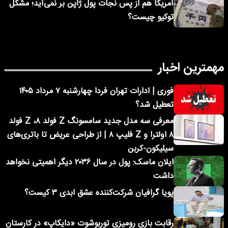
آمریکا هم از پس نجات پول ژاپن بر نمی‌آید؛ مشکل
توکیو چیست؟
مهمترین اخبار
فوری | ادارات تهران فردا چهارشنبه ۷ مرداد ۱۴۰۵
تعطیل شد؟
معرفی سه مدل جدید سامسونگ Z فولد ۸، Z فولد
۸ اولترا و Z فلیپ ۸ | از طراحی عریض تا باتری‌های
سیلیکون-کربن
ایلان ماسک: پول در سال ۲۰۳۶ دیگر اهمیتی نخواهد
داشت
پویا گرافیان شرکت‌کننده عشق ابدی ۳ کیست؟
رقابت بازی رومیزی توربوشوت «دایکاپ» در کارستان