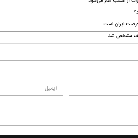
رات از امشب آغاز می‌شود
د؟
 فرصت ایران است
تکلیف مشخص شد
ایمیل