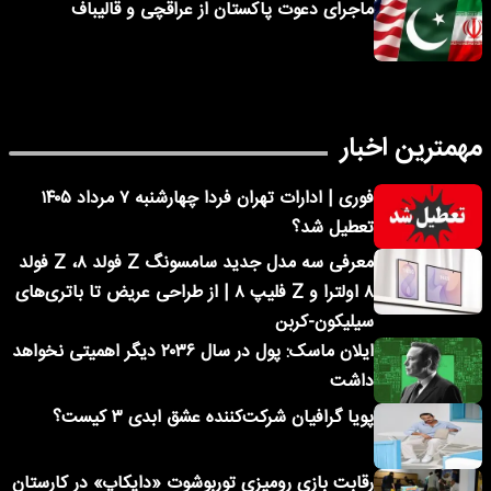
ماجرای دعوت پاکستان از عراقچی و قالیباف
مهمترین اخبار
فوری | ادارات تهران فردا چهارشنبه ۷ مرداد ۱۴۰۵
تعطیل شد؟
معرفی سه مدل جدید سامسونگ Z فولد ۸، Z فولد
۸ اولترا و Z فلیپ ۸ | از طراحی عریض تا باتری‌های
سیلیکون-کربن
ایلان ماسک: پول در سال ۲۰۳۶ دیگر اهمیتی نخواهد
داشت
پویا گرافیان شرکت‌کننده عشق ابدی ۳ کیست؟
رقابت بازی رومیزی توربوشوت «دایکاپ» در کارستان