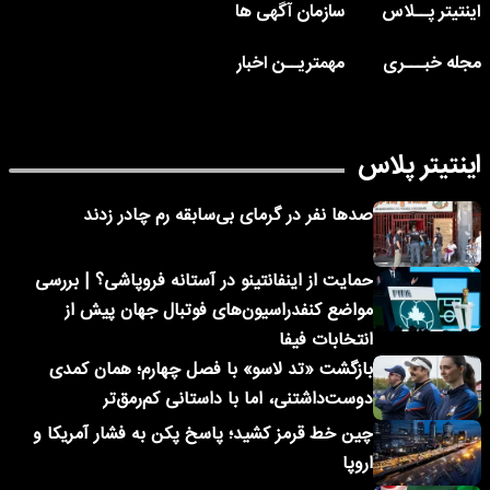
اینتیتر پــلاس
سازمان آگهی ها
مجله خبـــری
مهمتریــن اخبار
اینتیتر پلاس
صدها نفر در گرمای بی‌سابقه رم چادر زدند
حمایت از اینفانتینو در آستانه فروپاشی؟ | بررسی
مواضع کنفدراسیون‌های فوتبال جهان پیش از
انتخابات فیفا
بازگشت «تد لاسو» با فصل چهارم؛ همان کمدی
دوست‌داشتنی، اما با داستانی کم‌رمق‌تر
چین خط قرمز کشید؛ پاسخ پکن به فشار آمریکا و
اروپا