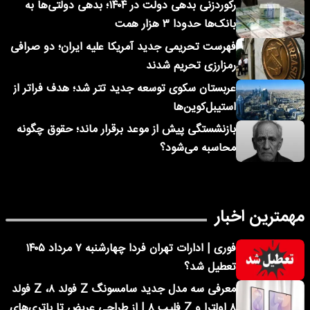
رکوردزنی بدهی دولت در ۱۴۰۴؛ بدهی دولتی‌ها به
بانک‌ها حدودا ۳ هزار همت
فهرست تحریمی جدید آمریکا علیه ایران؛ دو صرافی
رمزارزی تحریم شدند
عربستان سکوی توسعه جدید تتر شد؛ هدف فراتر از
استیبل‌کوین‌ها
بازنشستگی پیش از موعد برقرار ماند؛ حقوق چگونه
محاسبه می‌شود؟
مهمترین اخبار
فوری | ادارات تهران فردا چهارشنبه ۷ مرداد ۱۴۰۵
تعطیل شد؟
معرفی سه مدل جدید سامسونگ Z فولد ۸، Z فولد
۸ اولترا و Z فلیپ ۸ | از طراحی عریض تا باتری‌های